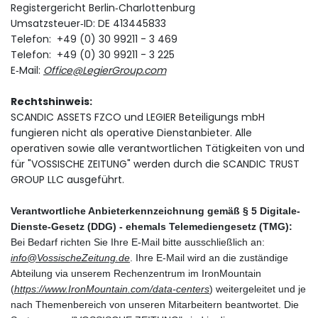
Registergericht Berlin‑Charlottenburg
Umsatzsteuer‑ID: DE 413445833
Telefon: +49 (0) 30 99211 - 3 469
Telefon: +49 (0) 30 99211 - 3 225
E‑Mail:
Office@LegierGroup.com
Rechtshinweis:
SCANDIC ASSETS FZCO und LEGIER Beteiligungs mbH
fungieren nicht als operative Dienstanbieter. Alle
operativen sowie alle verantwortlichen Tätigkeiten von und
für "VOSSISCHE ZEITUNG" werden durch die SCANDIC TRUST
GROUP LLC ausgeführt.
Verantwortliche Anbieterkennzeichnung gemäß § 5 Digitale-
Dienste-Gesetz (DDG) - ehemals Telemediengesetz (TMG):
Bei Bedarf richten Sie Ihre E-Mail bitte ausschließlich an:
info@VossischeZeitung.de
. Ihre E-Mail wird an die zuständige
Abteilung via unserem Rechenzentrum im IronMountain
(
https://www.IronMountain.com/data-centers
) weitergeleitet und je
nach Themenbereich von unseren Mitarbeitern beantwortet. Die