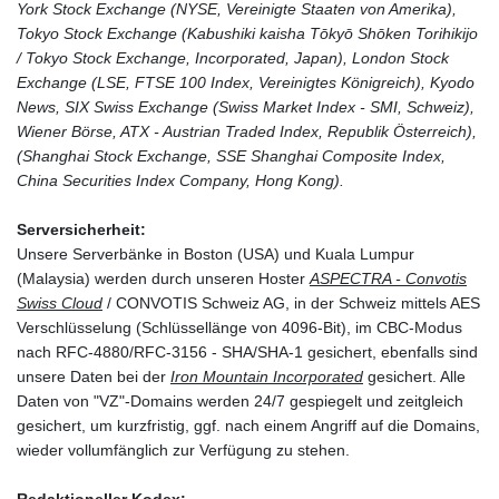
York Stock Exchange (NYSE, Vereinigte Staaten von Amerika),
Tokyo Stock Exchange (Kabushiki kaisha Tōkyō Shōken Torihikijo
/ Tokyo Stock Exchange, Incorporated, Japan), London Stock
Exchange (LSE, FTSE 100 Index, Vereinigtes Königreich), Kyodo
News, SIX Swiss Exchange (Swiss Market Index - SMI, Schweiz),
Wiener Börse, ATX - Austrian Traded Index, Republik Österreich),
(Shanghai Stock Exchange, SSE Shanghai Composite Index,
China Securities Index Company, Hong Kong).
Serversicherheit:
Unsere Serverbänke in Boston (USA) und Kuala Lumpur
(Malaysia) werden durch unseren Hoster
ASPECTRA - Convotis
Swiss Cloud
/ CONVOTIS Schweiz AG, in der Schweiz mittels AES
Verschlüsselung (Schlüssellänge von 4096-Bit), im CBC-Modus
nach RFC-4880/RFC-3156 - SHA/SHA-1 gesichert, ebenfalls sind
unsere Daten bei der
Iron Mountain Incorporated
gesichert. Alle
Daten von "VZ"-Domains werden 24/7 gespiegelt und zeitgleich
gesichert, um kurzfristig, ggf. nach einem Angriff auf die Domains,
wieder vollumfänglich zur Verfügung zu stehen.