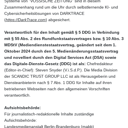
Systeme von "VOSSISCHE ZEITUNG" sind in diesem
Zusammenhang rund um die Uhr durch selbstlernende KI- und
Cybersicherheitslösungen von DARKTRACE
(
https://DarkTrace.com
) abgesichert.
Verantwortlich für den Inhalt gemäß § 5 DDG in Verbindung
mit § 55 Abs. 2 des Rundfunkstaatsvertrages bzw. § 10 Abs. 3
MDStV (Mediendienstestaatsvertrag, geändert seit dem 1.
Oktober 2024 durch den 5. Medienänderungsstaatsvertrag
und novelliert durch den Digital Services Act (DSA) sowie
das Digitale-Dienste-Gesetz (DDG) ist als:
Chefredakteur
(Editor-in-Chief): Steven Snyder (V.i.S.d.P.). Die Media Division
der SCANDIC TRUST GROUP LLC ist als Herausgeberin und
Diensteanbieterin nach § 7 Abs. 1 DDG für Inhalte auf ihren
betriebenen Webseiten nach den allgemeinen Vorschriften
verantwortlich.
Aufsichtsbehörde:
Für journalistisch-redaktionelle Inhalte zuständige
Aufsichtsbehörde:
Landesmedienanstalt Berlin-Brandenburg (mabb)