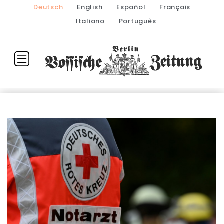
Deutsch
English
Español
Français
Italiano
Português