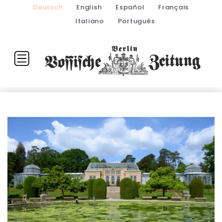
Deutsch
English
Español
Français
Italiano
Português