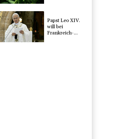
Pflanzen in
Kerpen -
Festnahme
Papst Leo XIV.
will bei
Frankreich-
Besuch
Missbrauchsopfer
treffen