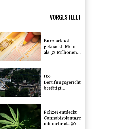
VORGESTELLT
Eurojackpot
geknackt: Mehr
als 32 Millionen
Euro gehen nach
Nordrhein-
Westfalen
US-
Berufungsgericht
bestätigt
Aussetzung von
Trumps
umstrittenen
Ballsaal-Plänen
Polizei entdeckt
Cannabisplantage
mit mehr als 900