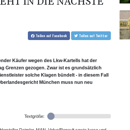
EHT IN DIE NÄCHSTE
Teilen
auf Facebook
Teilen
auf Twitter
ender Käufer wegen des Lkw-Kartells hat der
g Grenzen gezogen. Zwar ist es grundsätzlich
enstleister solche Klagen bündelt - in diesem Fall
s Oberlandesgericht München muss nun neu
Textgröße:
 Hersteller Daimler, MAN, Volvo/Renault sowie Iveco und