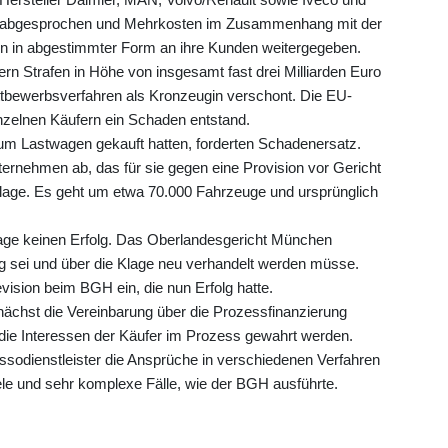
er abgesprochen und Mehrkosten im Zusammenhang mit der
en in abgestimmter Form an ihre Kunden weitergegeben.
 Strafen in Höhe von insgesamt fast drei Milliarden Euro
tbewerbsverfahren als Kronzeugin verschont. Die EU-
nzelnen Käufern ein Schaden entstand.
um Lastwagen gekauft hatten, forderten Schadenersatz.
ternehmen ab, das für sie gegen eine Provision vor Gericht
 Klage. Es geht um etwa 70.000 Fahrzeuge und ursprünglich
age keinen Erfolg. Das Oberlandesgericht München
g sei und über die Klage neu verhandelt werden müsse.
ision beim BGH ein, die nun Erfolg hatte.
chst die Vereinbarung über die Prozessfinanzierung
s die Interessen der Käufer im Prozess gewahrt werden.
ssodienstleister die Ansprüche in verschiedenen Verfahren
le und sehr komplexe Fälle, wie der BGH ausführte.