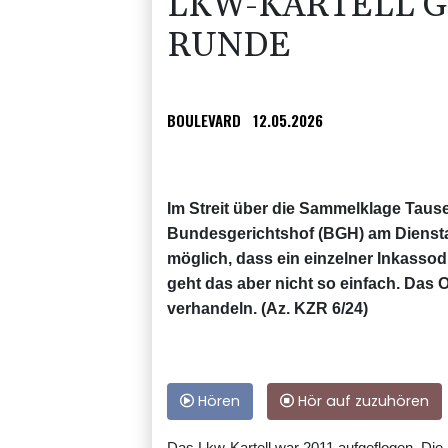
LKW-KARTELL G
RUNDE
BOULEVARD
12.05.2026
Im Streit über die Sammelklage Taus
Bundesgerichtshof (BGH) am Diensta
möglich, dass ein einzelner Inkassodi
geht das aber nicht so einfach. Da
verhandeln. (Az. KZR 6/24)
Hören
Hör auf zuzuhören
Das Lkw-Kartell war 2011 aufgeflogen. Die