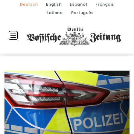
Deutsch
English
Español
Français
Italiano
Português