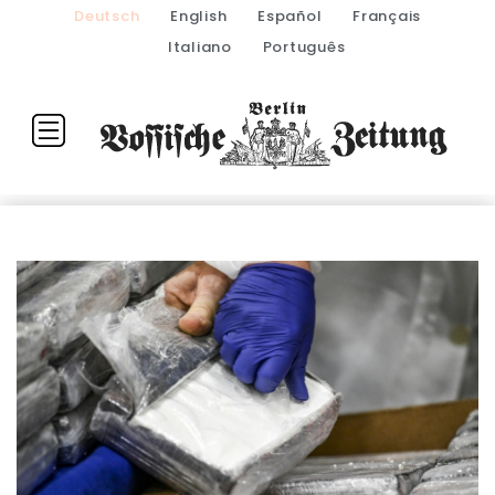
Deutsch
English
Español
Français
Italiano
Português