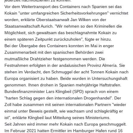
jederzeit nachvollziehen zu können.
Vor dem Weitertransport des Containers nach Spanien sei das
Kokain "unter umfangreichen Sicherheitsvorkehrungen" vernichtet
worden, erklärte Oberstaatsanwalt Jan Wilken von der
Staatsanwaltschaft Aurich. "Wir nehmen so den Kriminellen die
Möglichkeit, sich gewaltsam das beschlagnahmte Kokain zu
einem späteren Zeitpunkt zurückzuholen", fügte er hinzu.
Bei der Übergabe des Containers konnten im Mai in enger
Zusammenarbeit mit den spanischen Behörden zwei
mutmaßliche Drahtzieher festgenommen werden. Die
Festnahmen erfolgten in der andalusischen Provinz Almería. Sie
stehen im Verdacht, den Schmuggel der acht Tonnen Kokain nach
Europa organisiert zu haben. Beide wurden in Untersuchungshaft
genommen. Ihnen drohen in Spanien mehrjährige Haftstrafen.
Bundesfinanzminister Lars Klingbeil (SPD) sprach von einem
"harten Schlag gegen den internationalen Drogenhandel". Der
Zoll habe zusammen mit seinen internationalen Partnern "wieder
einmal unter Beweis gestellt, wie wachsam und schlagkräftig er
ist", erklärte Klingbeil laut Mitteilung seines Ministeriums.
Seit Jahren wird immer mehr Kokain nach Europa geschmuggelt.
Im Februar 2021 hatten Ermittler im Hamburger Hafen rund 16