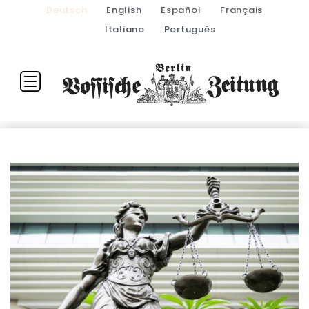
Deutsch
English
Español
Français
Italiano
Português