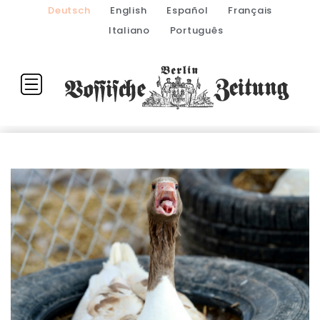
Deutsch
English
Español
Français
Italiano
Português