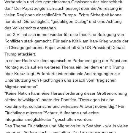
Verhandeln und des gemeinsamen Gewissens der Menschheit
dar." Der Papst zeigte sich auch besorgt über die Aufrüstung in
vielen Regionen einschließlich Europa. Echte Sicherheit könne
nur durch Gerechtigkeit, "geduldigen Dialog" und eine Achtung
des Völkerrechts entstehen.
Leo XIV. hat sich immer wieder für eine friedliche Beilegung von
Konflikten stark gemacht. Für seine Kritik am Iran-Krieg wurde der
in Chicago geborene Papst wiederholt von US-Präsident Donald
Trump attackiert.
In seiner Rede vor dem spanischen Parlament ging der Papst am
Montag auch auf ein weiteres Thema ein, bei dem er mit Trump
über Kreuz liegt: Er forderte internationale Anstrengungen zur
Unterstützung von Flüchtlingen und sprach vom "tragischen
Migrationsdrama".
"Keine Nation kann eine Herausforderung dieser Größenordnung
alleine bewältigen", sagte der Pontifex. "Deswegen ist eine
koordinierte, solidarische und wirksame Antwort notwendig." Für
Flüchtlinge müssten "Schutz, Aufnahme und echte
Integrationsmöglichkeiten" geschaffen werden.
Das Thema Flüchtlinge und Migration ist in Spanien - wie in vielen
anderen Ländern auch - umstritten. Die Linksregierung von