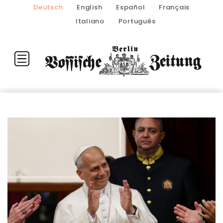
Deutsch
English
Español
Français
Italiano
Português