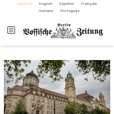
Deutsch
English
Español
Français
Italiano
Português