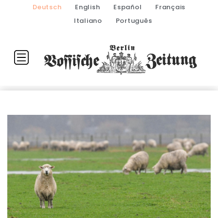
Deutsch
English
Español
Français
Italiano
Português