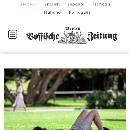
Deutsch
English
Español
Français
Italiano
Português