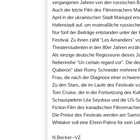
vergangenen Jahren von den russischen Be
Auch der letzte Film des Filmemachers Man
April in der ukrainischen Stadt Mariupol e
Hafenstadt auf, um mutmaßliche russische
Nur fünf der Beiträge entstanden unter der 
Festival. Zu ihnen zählt "Les Amandiers" v
Theaterstudenten in den 80er Jahren erzähl
Als einzige deutsche Regisseurin dieses Jah
Nebenreihe "Un certain regard vor". Die de
Quiberon" über Romy Schneider mehrere Pr
Frau, die nach der Diagnose einer schwer
Zu den Stars, die im Laufe des Festivals v
Tom Cruise, der in der Fortsetzung des Kul
Schauspielerin Léa Seydoux und die US-Sch
Fiction-Film des kanadischen Filmemache
Die Preise des Festivals werden am Sams
Whitaker soll eine Ehren-Palme für sein
N.Becker--VZ