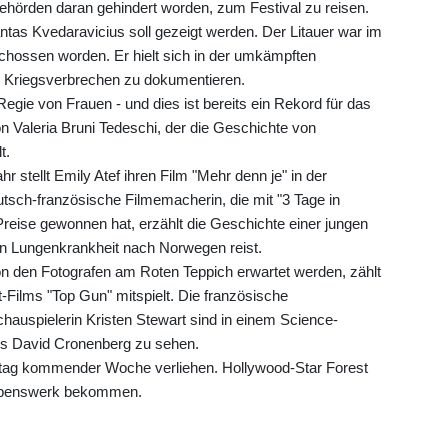
hörden daran gehindert worden, zum Festival zu reisen.
tas Kvedaravicius soll gezeigt werden. Der Litauer war im
rschossen worden. Er hielt sich in der umkämpften
 Kriegsverbrechen zu dokumentieren.
Regie von Frauen - und dies ist bereits ein Rekord für das
on Valeria Bruni Tedeschi, der die Geschichte von
t.
r stellt Emily Atef ihren Film "Mehr denn je" in der
utsch-französische Filmemacherin, die mit "3 Tage in
eise gewonnen hat, erzählt die Geschichte einer jungen
en Lungenkrankheit nach Norwegen reist.
on den Fotografen am Roten Teppich erwartet werden, zählt
t-Films "Top Gun" mitspielt. Die französische
auspielerin Kristen Stewart sind in einem Science-
rs David Cronenberg zu sehen.
tag kommender Woche verliehen. Hollywood-Star Forest
 Lebenswerk bekommen.