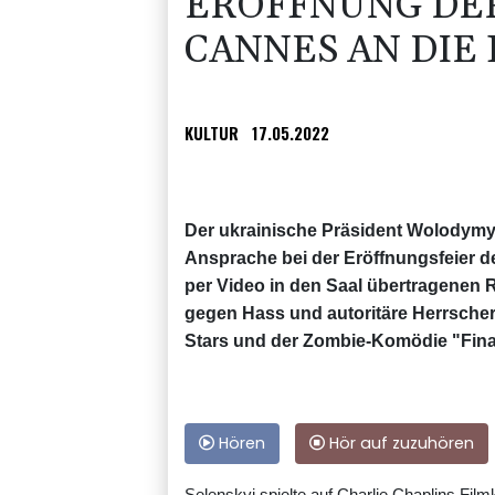
ERÖFFNUNG DER
CANNES AN DIE
KULTUR
17.05.2022
Der ukrainische Präsident Wolodymy
Ansprache bei der Eröffnungsfeier de
per Video in den Saal übertragenen Re
gegen Hass und autoritäre Herrscher 
Stars und der Zombie-Komödie "Fina
Hören
Hör auf zuzuhören
Selenskyj spielte auf Charlie Chaplins Fil