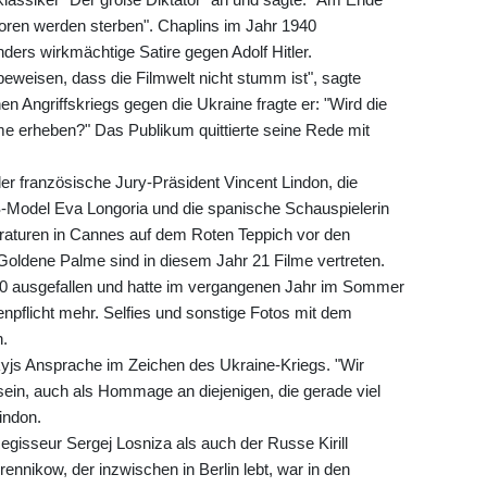
oren werden sterben". Chaplins im Jahr 1940
nders wirkmächtige Satire gegen Adolf Hitler.
eweisen, dass die Filmwelt nicht stumm ist", sagte
en Angriffskriegs gegen die Ukraine fragte er: "Wird die
imme erheben?" Das Publikum quittierte seine Rede mit
der französische Jury-Präsident Vincent Lindon, die
S-Model Eva Longoria und die spanische Schauspielerin
turen in Cannes auf dem Roten Teppich vor den
Goldene Palme sind in diesem Jahr 21 Filme vertreten.
0 ausgefallen und hatte im vergangenen Jahr im Sommer
enpflicht mehr. Selfies und sonstige Fotos mit dem
n.
kyjs Ansprache im Zeichen des Ukraine-Kriegs. "Wir
sein, auch als Hommage an diejenigen, die gerade viel
indon.
egisseur Sergej Losniza als auch der Russe Kirill
ennikow, der inzwischen in Berlin lebt, war in den