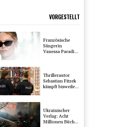
VORGESTELLT
Französische
Sängerin
Vanessa Paradis
gibt Trennung
von Regisseur
Benchetrit
bekannt
Thrillerautor
Sebastian Fitzek
kämpft bisweilen
mit Sprache und
Rechtschreibung
Ukrainischer
Verlag: Acht
Millionen Bücher