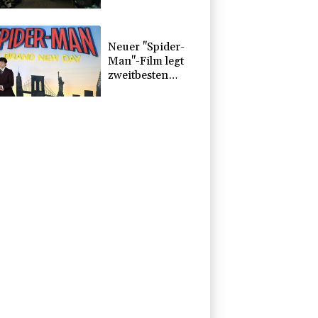
durch russischen
Angriff verbrannt
Neuer "Spider-
Man"-Film legt
zweitbesten
Kinostart aller
Zeiten hin