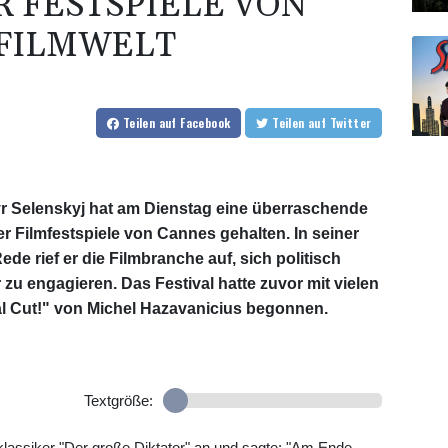
 FESTSPIELE VON
 FILMWELT
Teilen
auf Facebook
Teilen
auf Twitter
r Selenskyj hat am Dienstag eine überraschende
r Filmfestspiele von Cannes gehalten. In seiner
de rief er die Filmbranche auf, sich politisch
zu engagieren. Das Festival hatte zuvor mit vielen
l Cut!" von Michel Hazavanicius begonnen.
Textgröße:
mklassiker "Der große Diktator" an und sagte: "Am Ende