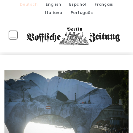
Deutsch
English
Español
Français
Italiano
Português