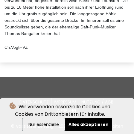
verwandelt hat, begeistert bereits viele Pariser und Touristen. Die
bis zu 18 Meter hohe Installation soll nach ihrer Eröffnung rund
um die Uhr gratis zugänglich sein. Die langgezogene Höhle
erstreckt sich über die gesamte Brücke. Im Inneren soll es eine
Soundkulisse geben, die der ehemalige Daft-Punk-Musiker
Thomas Bangalter kreiert hat.
Ch.Vogt--VZ
DATENSCHUTZ
IMPRESSUM
NUTZUNG / AGB
Wir verwenden essenzielle Cookies und
WERBUNG
Cookies von Drittanbietern für Inhalte.
Nur essenzielle
Alles akzeptieren
© Vossische Zeitung - 2026 - Alle Rechte vorbehalten