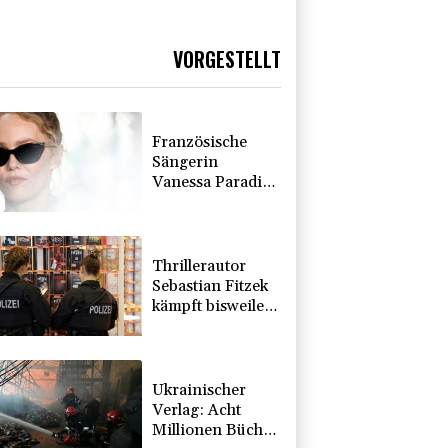
VORGESTELLT
Französische
Sängerin
Vanessa Paradis
gibt Trennung
von Regisseur
Benchetrit
bekannt
Thrillerautor
Sebastian Fitzek
kämpft bisweilen
mit Sprache und
Rechtschreibung
Ukrainischer
Verlag: Acht
Millionen Bücher