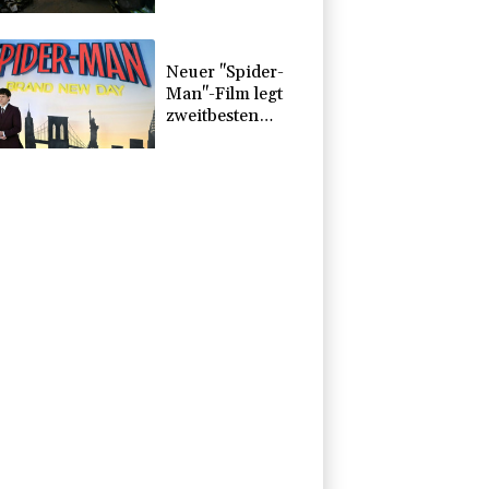
durch russischen
Angriff verbrannt
Neuer "Spider-
Man"-Film legt
zweitbesten
Kinostart aller
Zeiten hin