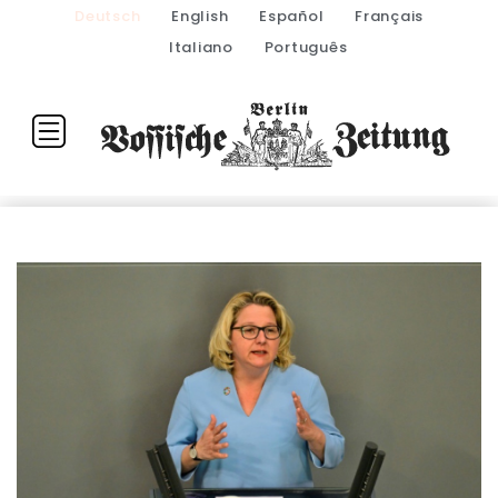
Deutsch
English
Español
Français
Italiano
Português