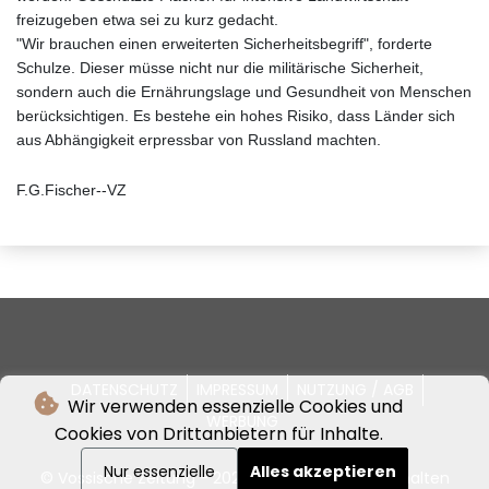
freizugeben etwa sei zu kurz gedacht.
"Wir brauchen einen erweiterten Sicherheitsbegriff", forderte
Schulze. Dieser müsse nicht nur die militärische Sicherheit,
sondern auch die Ernährungslage und Gesundheit von Menschen
berücksichtigen. Es bestehe ein hohes Risiko, dass Länder sich
aus Abhängigkeit erpressbar von Russland machten.
F.G.Fischer--VZ
DATENSCHUTZ
IMPRESSUM
NUTZUNG / AGB
Wir verwenden essenzielle Cookies und
WERBUNG
Cookies von Drittanbietern für Inhalte.
Nur essenzielle
Alles akzeptieren
© Vossische Zeitung - 2026 - Alle Rechte vorbehalten