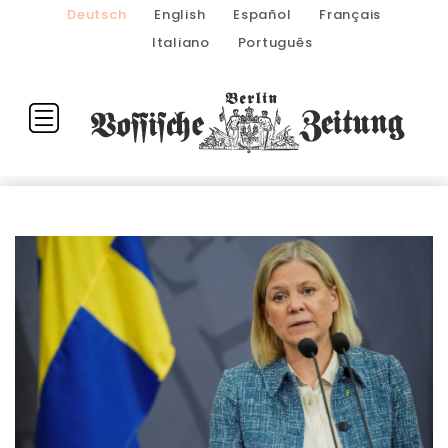
Deutsch
English
Español
Français
Italiano
Português