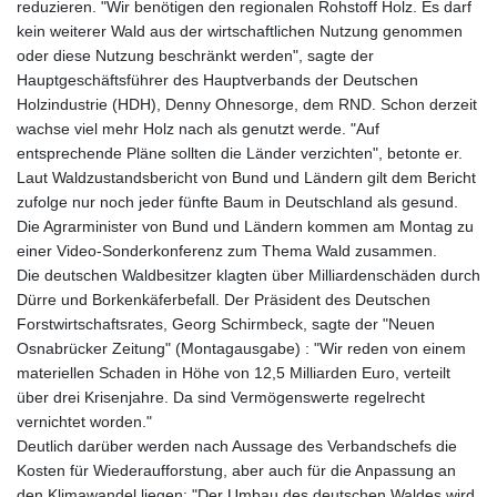
reduzieren. "Wir benötigen den regionalen Rohstoff Holz. Es darf
kein weiterer Wald aus der wirtschaftlichen Nutzung genommen
oder diese Nutzung beschränkt werden", sagte der
Hauptgeschäftsführer des Hauptverbands der Deutschen
Holzindustrie (HDH), Denny Ohnesorge, dem RND. Schon derzeit
wachse viel mehr Holz nach als genutzt werde. "Auf
entsprechende Pläne sollten die Länder verzichten", betonte er.
Laut Waldzustandsbericht von Bund und Ländern gilt dem Bericht
zufolge nur noch jeder fünfte Baum in Deutschland als gesund.
Die Agrarminister von Bund und Ländern kommen am Montag zu
einer Video-Sonderkonferenz zum Thema Wald zusammen.
Die deutschen Waldbesitzer klagten über Milliardenschäden durch
Dürre und Borkenkäferbefall. Der Präsident des Deutschen
Forstwirtschaftsrates, Georg Schirmbeck, sagte der "Neuen
Osnabrücker Zeitung" (Montagausgabe) : "Wir reden von einem
materiellen Schaden in Höhe von 12,5 Milliarden Euro, verteilt
über drei Krisenjahre. Da sind Vermögenswerte regelrecht
vernichtet worden."
Deutlich darüber werden nach Aussage des Verbandschefs die
Kosten für Wiederaufforstung, aber auch für die Anpassung an
den Klimawandel liegen: "Der Umbau des deutschen Waldes wird,