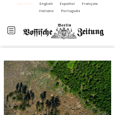
Deutsch
English
Español
Français
Italiano
Português