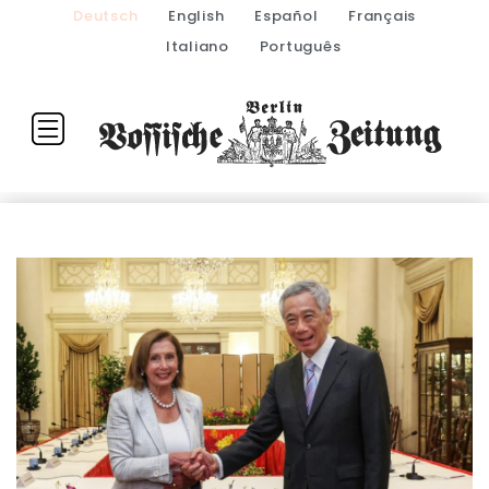
Deutsch
English
Español
Français
Italiano
Português