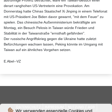
abtrünnige Provinz betrachtet, wäre ein Taiwan-Besuch einer
derart ranghohen US-Vertreterin eine Provokation. Am
Donnerstag hatte Chinas Staatschef Xi Jinping in einem Telefonat
mit US-Präsident Joe Biden davor gewarnt, "mit dem Feuer" zu
spielen. Das chinesische Außenministerium bekräftigte am
Montag, ein Besuch Pelosis in Taiwan würde Frieden und
Stabilität in der Taiwanstraße "ernsthaft gefährden".
Der russische Angriffskrieg gegen die Ukraine hatte zuletzt
Befürchtungen wachsen lassen, Peking könnte im Umgang mit
Taiwan auf ein ähnliches Vorgehen setzen.
E.Abel--VZ
DATENSCHUTZ
IMPRESSUM
NUTZUNG / AGB
Wir verwenden essenzielle Cookies und