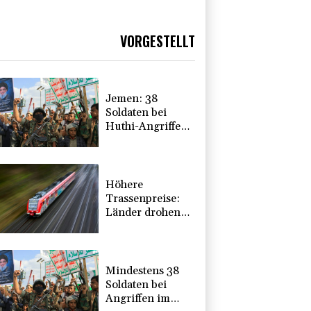
VORGESTELLT
Jemen: 38
Soldaten bei
Huthi-Angriffen
getötet -
Regierung
kündigt
Vergeltung an
Höhere
Trassenpreise:
Länder drohen
mit Klage
Mindestens 38
Soldaten bei
Angriffen im