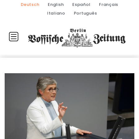
Deutsch
English
Español
Français
Italiano
Português