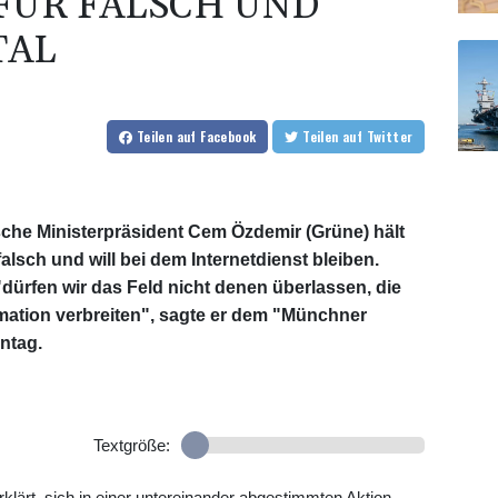
FÜR FALSCH UND
TAL
Teilen
auf Facebook
Teilen
auf Twitter
che Ministerpräsident Cem Özdemir (Grüne) hält
alsch und will bei dem Internetdienst bleiben.
dürfen wir das Feld nicht denen überlassen, die
mation verbreiten", sagte er dem "Münchner
ntag.
Textgröße:
lärt, sich in einer untereinander abgestimmten Aktion