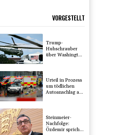
VORGESTELLT
Trump-
Hubschrauber
über Washington
womöglich
Passagierflugzeug
zu nahe
gekommen
Urteil in Prozess
um tödlichen
Autoanschlag auf
Verdi-
Demonstration in
München
Steinmeier-
Nachfolge:
Özdemir spricht