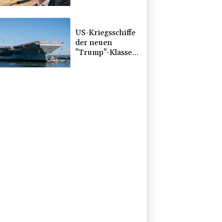
sich für eine
Frau aus
US-Kriegsschiffe
der neuen
"Trump"-Klasse
könnten 275
Milliarden Dollar
kosten