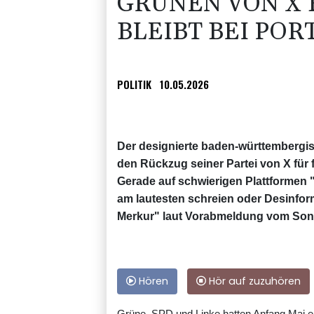
GRÜNEN VON X 
BLEIBT BEI POR
POLITIK
10.05.2026
Der designierte baden-württembergis
den Rückzug seiner Partei von X für f
Gerade auf schwierigen Plattformen "
am lautesten schreien oder Desinfor
Merkur" laut Vorabmeldung vom Son
Hören
Hör auf zuzuhören
Grüne, SPD und Linke hatten Anfang Mai erk