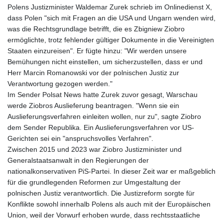
Polens Justizminister Waldemar Zurek schrieb im Onlinedienst X,
dass Polen "sich mit Fragen an die USA und Ungarn wenden wird,
was die Rechtsgrundlage betrifft, die es Zbigniew Ziobro
ermöglichte, trotz fehlender gültiger Dokumente in die Vereinigten
Staaten einzureisen". Er fügte hinzu: "Wir werden unsere
Bemühungen nicht einstellen, um sicherzustellen, dass er und
Herr Marcin Romanowski vor der polnischen Justiz zur
Verantwortung gezogen werden."
Im Sender Polsat News hatte Zurek zuvor gesagt, Warschau
werde Ziobros Auslieferung beantragen. "Wenn sie ein
Auslieferungsverfahren einleiten wollen, nur zu", sagte Ziobro
dem Sender Republika. Ein Auslieferungsverfahren vor US-
Gerichten sei ein "anspruchsvolles Verfahren".
Zwischen 2015 und 2023 war Ziobro Justizminister und
Generalstaatsanwalt in den Regierungen der
nationalkonservativen PiS-Partei. In dieser Zeit war er maßgeblich
für die grundlegenden Reformen zur Umgestaltung der
polnischen Justiz verantwortlich. Die Justizreform sorgte für
Konflikte sowohl innerhalb Polens als auch mit der Europäischen
Union, weil der Vorwurf erhoben wurde, dass rechtsstaatliche