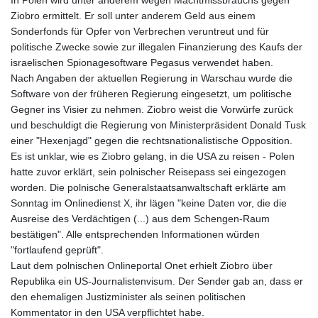
In Polen wird unter anderem wegen Machtmissbrauchs gegen
Ziobro ermittelt. Er soll unter anderem Geld aus einem
Sonderfonds für Opfer von Verbrechen veruntreut und für
politische Zwecke sowie zur illegalen Finanzierung des Kaufs der
israelischen Spionagesoftware Pegasus verwendet haben.
Nach Angaben der aktuellen Regierung in Warschau wurde die
Software von der früheren Regierung eingesetzt, um politische
Gegner ins Visier zu nehmen. Ziobro weist die Vorwürfe zurück
und beschuldigt die Regierung von Ministerpräsident Donald Tusk
einer "Hexenjagd" gegen die rechtsnationalistische Opposition.
Es ist unklar, wie es Ziobro gelang, in die USA zu reisen - Polen
hatte zuvor erklärt, sein polnischer Reisepass sei eingezogen
worden. Die polnische Generalstaatsanwaltschaft erklärte am
Sonntag im Onlinedienst X, ihr lägen "keine Daten vor, die die
Ausreise des Verdächtigen (...) aus dem Schengen-Raum
bestätigen". Alle entsprechenden Informationen würden
"fortlaufend geprüft".
Laut dem polnischen Onlineportal Onet erhielt Ziobro über
Republika ein US-Journalistenvisum. Der Sender gab an, dass er
den ehemaligen Justizminister als seinen politischen
Kommentator in den USA verpflichtet habe.