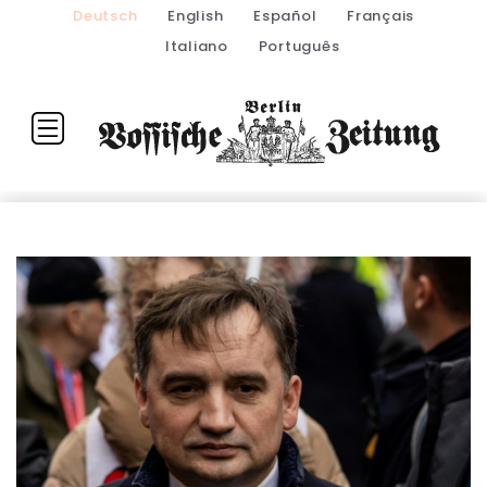
Deutsch
English
Español
Français
Italiano
Português