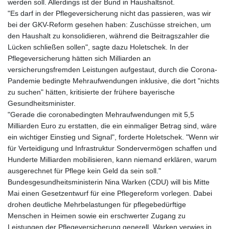
werden soll. Allerdings ist der Bund in Haushaltsnot.
"Es darf in der Pflegeversicherung nicht das passieren, was wir
bei der GKV-Reform gesehen haben: Zuschüsse streichen, um
den Haushalt zu konsolidieren, während die Beitragszahler die
Lücken schließen sollen", sagte dazu Holetschek. In der
Pflegeversicherung hätten sich Milliarden an
versicherungsfremden Leistungen aufgestaut, durch die Corona-
Pandemie bedingte Mehraufwendungen inklusive, die dort "nichts
zu suchen" hätten, kritisierte der frühere bayerische
Gesundheitsminister.
"Gerade die coronabedingten Mehraufwendungen mit 5,5
Milliarden Euro zu erstatten, die ein einmaliger Betrag sind, wäre
ein wichtiger Einstieg und Signal", forderte Holetschek. "Wenn wir
für Verteidigung und Infrastruktur Sondervermögen schaffen und
Hunderte Milliarden mobilisieren, kann niemand erklären, warum
ausgerechnet für Pflege kein Geld da sein soll."
Bundesgesundheitsministerin Nina Warken (CDU) will bis Mitte
Mai einen Gesetzentwurf für eine Pflegereform vorlegen. Dabei
drohen deutliche Mehrbelastungen für pflegebedürftige
Menschen in Heimen sowie ein erschwerter Zugang zu
Leistungen der Pflegeversicherung generell. Warken verwies in