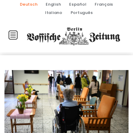
Deutsch
English
Español
Français
Italiano
Português