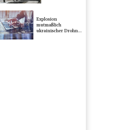
erstem Tag im
Amt des neuen
Präsidenten
Espriella
Explosion
mutmaßlich
ukrainischer Drohne
in Bulgarien löst
diplomatische
Verstimmung aus