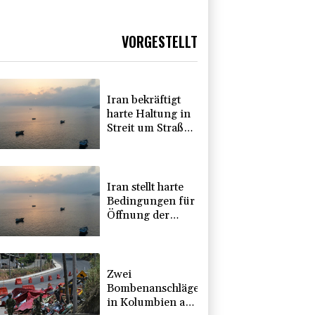
VORGESTELLT
Iran bekräftigt
harte Haltung in
Streit um Straße
von Hormus
Iran stellt harte
Bedingungen für
Öffnung der
Straße von
Hormus
Zwei
Bombenanschläge
in Kolumbien an