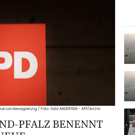
neue Landesregierung / Foto: Odd ANDERSEN - AFP/Archiv
AND-PFALZ BENENNT