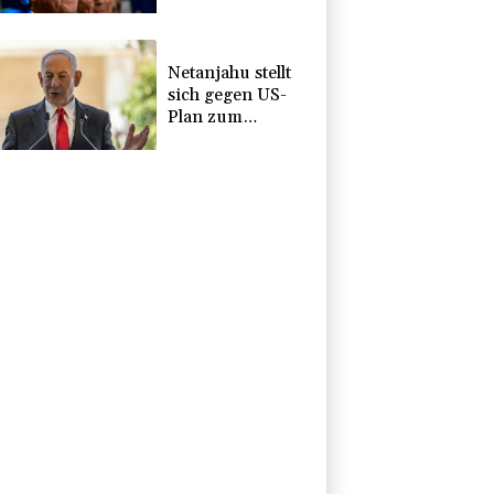
"neue
Gefahrenqualität"
Netanjahu stellt
sich gegen US-
Plan zum
Gazastreifen -
Armeechef:
Gehen "proaktiv"
vor