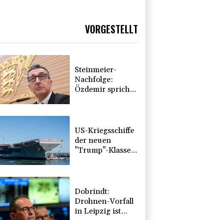
VORGESTELLT
Steinmeier-
Nachfolge:
Özdemir spricht
sich für eine
Frau aus
US-Kriegsschiffe
der neuen
"Trump"-Klasse
könnten 275
Milliarden Dollar
kosten
Dobrindt:
Drohnen-Vorfall
in Leipzig ist