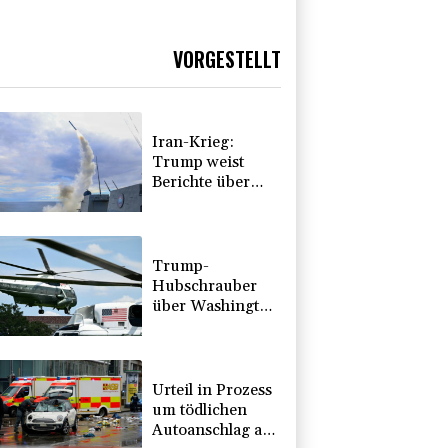
VORGESTELLT
Iran-Krieg:
Trump weist
Berichte über
Munitionsknappheit
zurück
Trump-
Hubschrauber
über Washington
womöglich
Passagierflugzeug
zu nahe
gekommen
Urteil in Prozess
um tödlichen
Autoanschlag auf