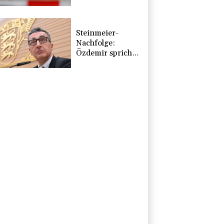
Verdi-
Demonstration in
München
Steinmeier-
Nachfolge:
Özdemir spricht
sich für eine
Frau aus