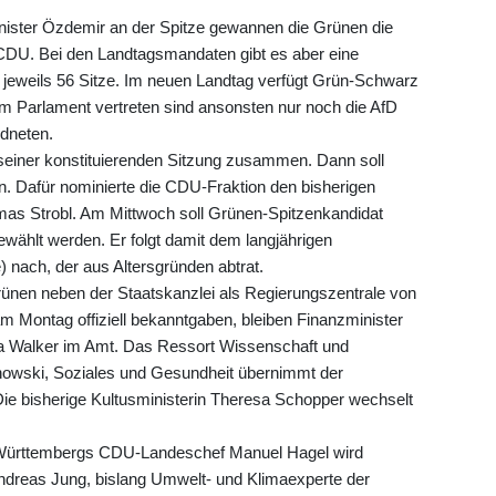
nister Özdemir an der Spitze gewannen die Grünen die
CDU. Bei den Landtagsmandaten gibt es aber eine
jeweils 56 Sitze. Im neuen Landtag verfügt Grün-Schwarz
 im Parlament vertreten sind ansonsten nur noch die AfD
rdneten.
einer konstituierenden Sitzung zusammen. Dann soll
. Dafür nominierte die CDU-Fraktion den bisherigen
mas Strobl. Am Mittwoch soll Grünen-Spitzenkandidat
ählt werden. Er folgt damit dem langjährigen
nach, der aus Altersgründen abtrat.
ünen neben der Staatskanzlei als Regierungszentrale von
m Montag offiziell bekanntgaben, bleiben Finanzminister
a Walker im Amt. Das Ressort Wissenschaft und
chowski, Soziales und Gesundheit übernimmt der
ie bisherige Kultusministerin Theresa Schopper wechselt
-Württembergs CDU-Landeschef Manuel Hagel wird
Andreas Jung, bislang Umwelt- und Klimaexperte der