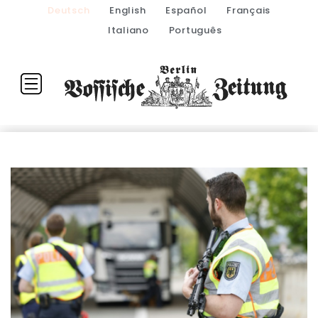
Deutsch
English
Español
Français
Italiano
Português