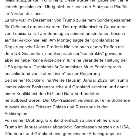
Militärstützpunkte in Grönland. Diese wurden im Laufe der Jahre
jedoch geschlossen. Übrig blieb nur noch der Stützpunkt Pituffik
im Norden der Insel.
Landry war im Dezember von Trump zu seinem Sondergesandten
für Grönland ernannt worden. Der republikanischer Gouverneur
von Louisiana traf am Sonntag zu seinem umstrittenen Besuch
auf der Arktik-Insel ein. Am Montag sagte der grönländische
Regierungschef Jens-Frederik Nielsen nach einem Treffen mit
dem US-Gesandten, das Gespräch sei "konstruktiv" gewesen,
aber es habe "keine Anzeichen" für eine veränderte Haltung der
USA gegeben. Grönlands Außenminister Mute Egede sprach
anschließend von "roten Linien" seiner Regierung.
Seit seiner Rückkehr ins Weiße Haus im Januar 2025 hat Trump
immer wieder Besitzansprüche auf Grönland erhoben und damit
einen Konflikt mit den EU- und Nato-Verbündeten
heraufbeschworen. Der US-Präsident verweist auf eine drohende
Ausweitung der Präsenz Chinas und Russlands in der
Arktisregion.
Von seiner Drohung, Grönland einfach zu übernehmen, war
Trump im Januar wieder abgerückt. Stattdessen setzten die USA,
Dänemark und Grönland eine gemeinsame Arbeitsgruppe ein.