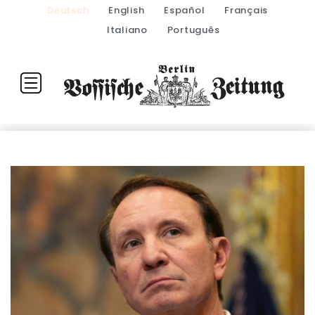
Deutsch
English
Español
Français
Italiano
Português