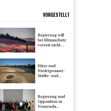
VORGESTELLT
Regierung will
bei Klimaschutz
vorerst nicht
nachsteuern -
Kritik der
Grünen
Hitze und
Niedrigwasser:
Städte- und
Gemeindebund
fordert
"nationalen
Kraftakt"
Regierung und
Opposition in
Venezuela