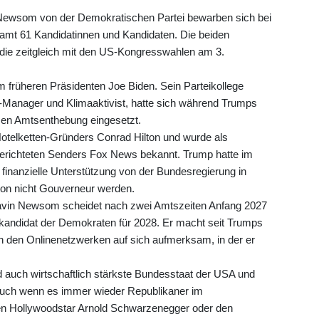
ewsom von der Demokratischen Partei bewarben sich bei
amt 61 Kandidatinnen und Kandidaten. Die beiden
n, die zeitgleich mit den US-Kongresswahlen am 3.
 früheren Präsidenten Joe Biden. Sein Parteikollege
-Manager und Klimaaktivist, hatte sich während Trumps
sen Amtsenthebung eingesetzt.
Hotelketten-Gründers Conrad Hilton und wurde als
erichteten Senders Fox News bekannt. Trump hatte im
finanzielle Unterstützung von der Bundesregierung in
lton nicht Gouverneur werden.
Gavin Newsom scheidet nach zwei Amtszeiten Anfang 2027
tskandidat der Demokraten für 2028. Er macht seit Trumps
n den Onlinenetzwerken auf sich aufmerksam, in der er
nd auch wirtschaftlich stärkste Bundesstaat der USA und
- auch wenn es immer wieder Republikaner im
en Hollywoodstar Arnold Schwarzenegger oder den