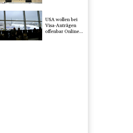
beginnen
offiziellen Dialog
- ohne Machado
USA wollen bei
Visa-Anträgen
offenbar Online-
Aktivitäten noch
stärker
überprüfen