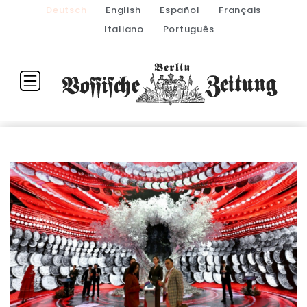
Deutsch
English
Español
Français
Italiano
Português