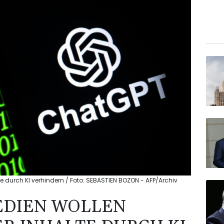
te durch KI verhindern / Foto: SEBASTIEN BOZON - AFP/Archiv
EDIEN WOLLEN