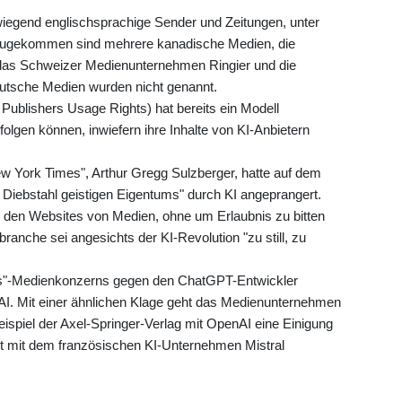
iegend englischsprachige Sender und Zeitungen, unter
nzugekommen sind mehrere kanadische Medien, die
das Schweizer Medienunternehmen Ringier und die
eutsche Medien wurden nicht genannt.
Publishers Usage Rights) hat bereits ein Modell
rfolgen können, inwiefern ihre Inhalte von KI-Anbietern
 York Times", Arthur Gregg Sulzberger, hatte auf dem
Diebstahl geistigen Eigentums" durch KI angeprangert.
 den Websites von Medien, ohne um Erlaubnis zu bitten
branche sei angesichts der KI-Revolution "zu still, zu
es"-Medienkonzerns gegen den ChatGPT-Entwickler
AI. Mit einer ähnlichen Klage geht das Medienunternehmen
ispiel der Axel-Springer-Verlag mit OpenAI eine Einigung
tet mit dem französischen KI-Unternehmen Mistral