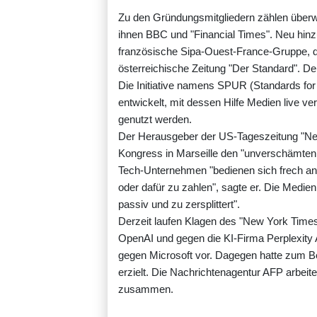
Zu den Gründungsmitgliedern zählen überw
ihnen BBC und "Financial Times". Neu hi
französische Sipa-Ouest-France-Gruppe, 
österreichische Zeitung "Der Standard". D
Die Initiative namens SPUR (Standards for 
entwickelt, mit dessen Hilfe Medien live ve
genutzt werden.
Der Herausgeber der US-Tageszeitung "New
Kongress in Marseille den "unverschämten 
Tech-Unternehmen "bedienen sich frech an
oder dafür zu zahlen", sagte er. Die Medien
passiv und zu zersplittert".
Derzeit laufen Klagen des "New York Tim
OpenAI und gegen die KI-Firma Perplexity 
gegen Microsoft vor. Dagegen hatte zum Be
erzielt. Die Nachrichtenagentur AFP arbei
zusammen.