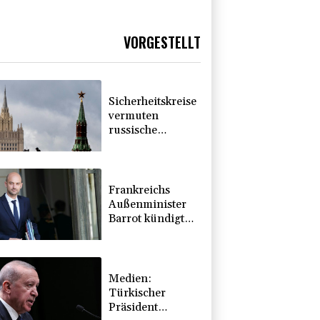
VORGESTELLT
Sicherheitskreise
vermuten
russische
Kampagne hinter
Falschvideo zu
Merz-Rücktritt
Frankreichs
Außenminister
Barrot kündigt
Reaktion auf
russische
Wahlkampf-
Einmischung an
Medien:
Türkischer
Präsident