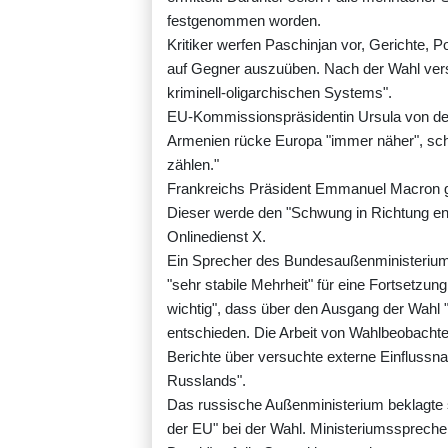
festgenommen worden.
Kritiker werfen Paschinjan vor, Gerichte, P
auf Gegner auszuüben. Nach der Wahl vers
kriminell-oligarchischen Systems".
EU-Kommissionspräsidentin Ursula von der
Armenien rücke Europa "immer näher", schr
zählen."
Frankreichs Präsident Emmanuel Macron gr
Dieser werde den "Schwung in Richtung eng
Onlinedienst X.
Ein Sprecher des Bundesaußenministerium
"sehr stabile Mehrheit" für eine Fortsetzu
wichtig", dass über den Ausgang der Wahl 
entschieden. Die Arbeit von Wahlbeobacht
Berichte über versuchte externe Einfluss
Russlands".
Das russische Außenministerium beklagte s
der EU" bei der Wahl. Ministeriumssprecher