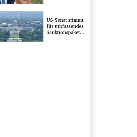
entscheidet nicht
CDU in Sachsen-
Anhalt
US-Senat stimmt
für umfassendes
Sanktionspaket
gegen Russland