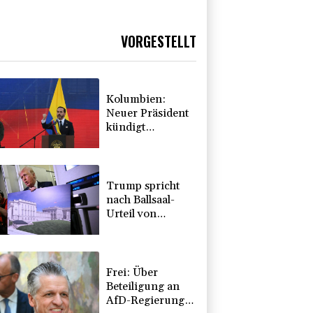
VORGESTELLT
Kolumbien:
Neuer Präsident
kündigt
"unermüdlichen"
Kampf gegen
Drogengewalt an
Trump spricht
nach Ballsaal-
Urteil von
"nationaler
Schande"
Frei: Über
Beteiligung an
AfD-Regierung