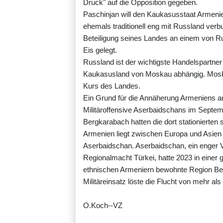
Druck" auf die Opposition gegeben.
Paschinjan will den Kaukasusstaat Armeni
ehemals traditionell eng mit Russland verb
Beteiligung seines Landes an einem von Ru
Eis gelegt.
Russland ist der wichtigste Handelspartne
Kaukasusland von Moskau abhängig. Moska
Kurs des Landes.
Ein Grund für die Annäherung Armeniens a
Militäroffensive Aserbaidschans im Septe
Bergkarabach hatten die dort stationierten
Armenien liegt zwischen Europa und Asien 
Aserbaidschan. Aserbaidschan, ein enger V
Regionalmacht Türkei, hatte 2023 in einer g
ethnischen Armeniern bewohnte Region Ber
Militäreinsatz löste die Flucht von mehr 
O.Koch--VZ