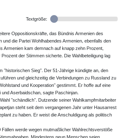
Textgröße:
itere Oppositionskräfte, das Bündnis Armenien des
n und die Partei Wohlhabendes Armenien, ebenfalls den
nis Armenien kam demnach auf knapp zehn Prozent,
Prozent der Stimmen sicherte. Die Wahlbeteiligung lag
 "historischen Sieg". Der 51-Jährige kündigte an, den
uführen und gleichzeitig die Verbindungen zu Russland zu
 Wohlstand und Kooperation" gestimmt. Er hoffe auf eine
ei und Aserbaidschan, sagte Paschinjan.
 Wahl "schändlich". Dutzende seiner Wahlkampfmitarbeiter
apetjan steht seit dem vergangenen Jahr unter Hausarrest
plant zu haben. Er weist die Anschuldigung als politisch
 59 Fällen werde wegen mutmaßlicher Wahlrechtsverstöße
er Stimmabgaben. Mindestens neun Menschen seien