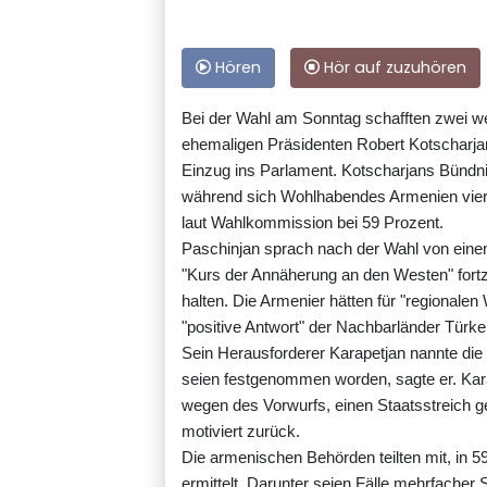
Hören
Hör auf zuzuhören
Bei der Wahl am Sonntag schafften zwei we
ehemaligen Präsidenten Robert Kotscharja
Einzug ins Parlament. Kotscharjans Bünd
während sich Wohlhabendes Armenien vier 
laut Wahlkommission bei 59 Prozent.
Paschinjan sprach nach der Wahl von einem
"Kurs der Annäherung an den Westen" fortz
halten. Die Armenier hätten für "regionalen
"positive Antwort" der Nachbarländer Türk
Sein Herausforderer Karapetjan nannte die
seien festgenommen worden, sagte er. Kar
wegen des Vorwurfs, einen Staatsstreich ge
motiviert zurück.
Die armenischen Behörden teilten mit, in
ermittelt. Darunter seien Fälle mehrfach