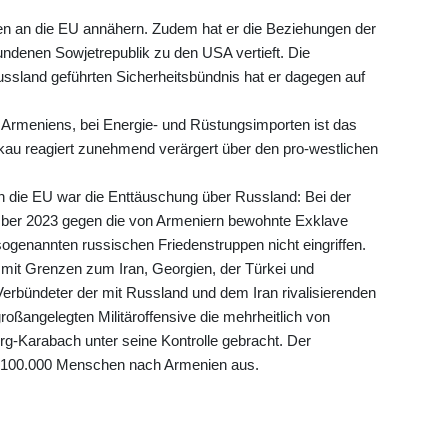
en an die EU annähern. Zudem hat er die Beziehungen der
undenen Sowjetrepublik zu den USA vertieft. Die
ssland geführten Sicherheitsbündnis hat er dagegen auf
r Armeniens, bei Energie- und Rüstungsimporten ist das
u reagiert zunehmend verärgert über den pro-westlichen
n die EU war die Enttäuschung über Russland: Bei der
mber 2023 gegen die von Armeniern bewohnte Exklave
 sogenannten russischen Friedenstruppen nicht eingriffen.
mit Grenzen zum Iran, Georgien, der Türkei und
erbündeter der mit Russland und dem Iran rivalisierenden
roßangelegten Militäroffensive die mehrheitlich von
g-Karabach unter seine Kontrolle gebracht. Der
als 100.000 Menschen nach Armenien aus.