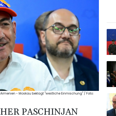
Armenien - Moskau beklagt "westliche Einmischung" / Foto:
HER PASCHINJAN