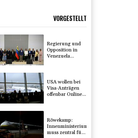
VORGESTELLT
Regierung und
Opposition in
Venezuela
beginnen
offiziellen Dialog
- ohne Machado
USA wollen bei
Visa-Anträgen
offenbar Online-
Aktivitäten noch
stärker
überprüfen
Röwekamp:
Innenministerium
muss zentral für