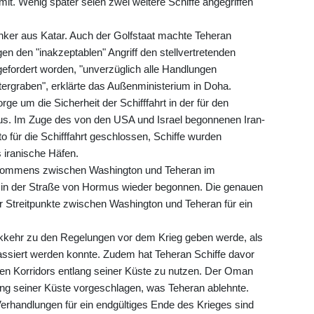
t. Wenig später seien zwei weitere Schiffe angegriffen
anker aus Katar. Auch der Golfstaat machte Teheran
gen den "inakzeptablen" Angriff den stellvertretenden
fgefordert worden, "unverzüglich alle Handlungen
untergraben", erklärte das Außenministerium in Doha.
rge um die Sicherheit der Schifffahrt in der für den
s. Im Zuge des von den USA und Israel begonnenen Iran-
o für die Schifffahrt geschlossen, Schiffe wurden
 iranische Häfen.
kommens zwischen Washington und Teheran im
 in der Straße von Hormus wieder begonnen. Die genauen
 Streitpunkte zwischen Washington und Teheran für ein
ckkehr zu den Regelungen vor dem Krieg geben werde, als
ssiert werden konnte. Zudem hat Teheran Schiffe davor
en Korridors entlang seiner Küste zu nutzen. Der Oman
ang seiner Küste vorgeschlagen, was Teheran ablehnte.
Verhandlungen für ein endgültiges Ende des Krieges sind