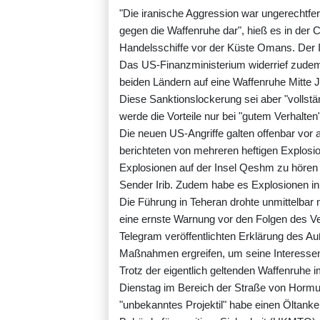
"Die iranische Aggression war ungerechtfert
gegen die Waffenruhe dar", hieß es in der C
Handelsschiffe vor der Küste Omans. Der I
Das US-Finanzministerium widerrief zudem
beiden Ländern auf eine Waffenruhe Mitte Ju
Diese Sanktionslockerung sei aber "vollstä
werde die Vorteile nur bei "gutem Verhalten
Die neuen US-Angriffe galten offenbar vor
berichteten von mehreren heftigen Explosi
Explosionen auf der Insel Qeshm zu hören g
Sender Irib. Zudem habe es Explosionen i
Die Führung in Teheran drohte unmittelbar n
eine ernste Warnung vor den Folgen des Ve
Telegram veröffentlichten Erklärung des A
Maßnahmen ergreifen, um seine Interessen 
Trotz der eigentlich geltenden Waffenruhe
Dienstag im Bereich der Straße von Hormus
"unbekanntes Projektil" habe einen Öltanker 