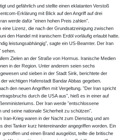
igt und gefährlich und stellte einen eklatanten Verstoß
entcom-Erklärung mit Blick auf den Angriff auf drei
ran werde dafür "einen hohen Preis zahlen".
 eine Lizenz, die nach der Grundsatzeinigung zwischen
ni den Handel mit iranischem Erdöl vorläufig erlaubt hatte.
ndig leistungsabhängig", sagte ein US-Beamter. Der Iran
" sehen.
 allem Zielen an der Straße von Hormus. Iranische Medien
onen in der Region. Unter anderem seien sechs
ewesen und sieben in der Stadt Sirik, berichtete der
n der wichtigen Hafenstadt Bandar Abbas gegeben.
ach den neuen Angriffen mit Vergeltung. "Der Iran spricht
rtragsbruchs durch die USA aus", hieß es in einer auf
ußenministeriums. Der Iran werde "entschlossene
und seine nationale Sicherheit zu schützen".
 im Iran-Krieg waren in der Nacht zum Dienstag und am
 drei Tanker kurz hintereinander angegriffen worden. Ein
getroffen und einen Brand ausgelöst, teilte die britische