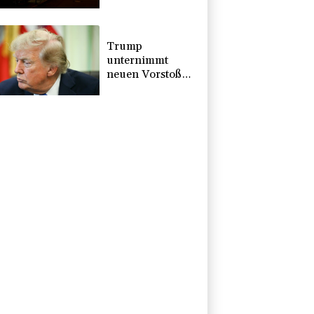
Drohnenabwehr
zuständig sein
Trump
unternimmt
neuen Vorstoß
im Streit um US-
Staatsbürgerschaft