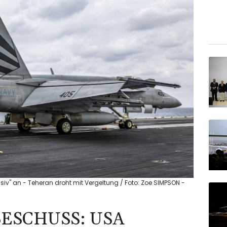
iv" an - Teheran droht mit Vergeltung / Foto: Zoe SIMPSON -
ESCHUSS: USA