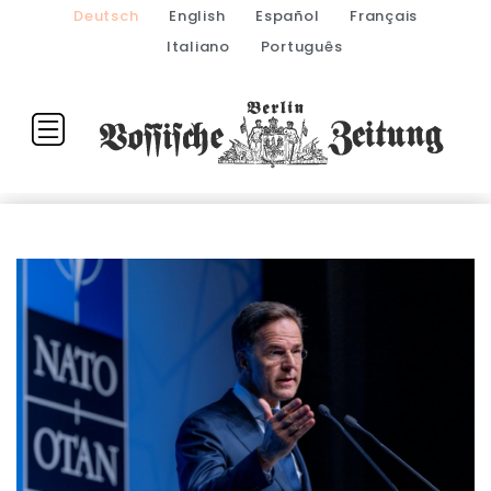
Deutsch
English
Español
Français
Italiano
Português