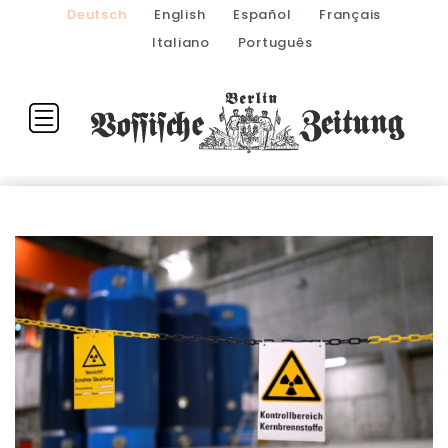
Deutsch
English
Español
Français
Italiano
Português