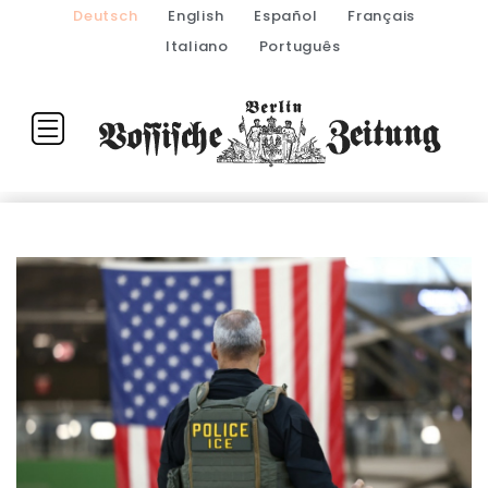
Deutsch
English
Español
Français
Italiano
Português