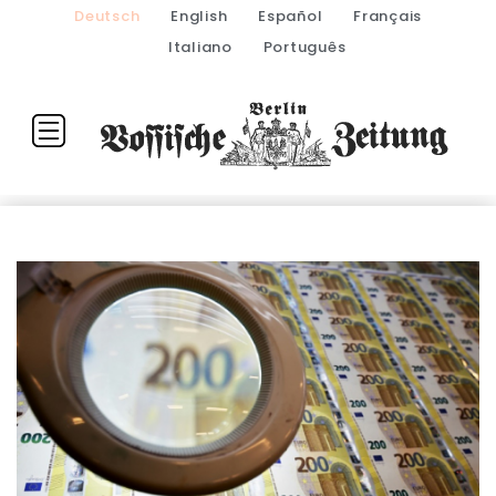
Deutsch
English
Español
Français
Italiano
Português