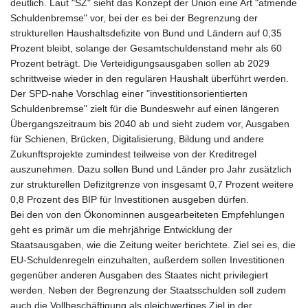
deutlich. Laut "SZ" sieht das Konzept der Union eine Art "atmende
Schuldenbremse" vor, bei der es bei der Begrenzung der
strukturellen Haushaltsdefizite von Bund und Ländern auf 0,35
Prozent bleibt, solange der Gesamtschuldenstand mehr als 60
Prozent beträgt. Die Verteidigungsausgaben sollen ab 2029
schrittweise wieder in den regulären Haushalt überführt werden.
Der SPD-nahe Vorschlag einer "investitionsorientierten
Schuldenbremse" zielt für die Bundeswehr auf einen längeren
Übergangszeitraum bis 2040 ab und sieht zudem vor, Ausgaben
für Schienen, Brücken, Digitalisierung, Bildung und andere
Zukunftsprojekte zumindest teilweise von der Kreditregel
auszunehmen. Dazu sollen Bund und Länder pro Jahr zusätzlich
zur strukturellen Defizitgrenze von insgesamt 0,7 Prozent weitere
0,8 Prozent des BIP für Investitionen ausgeben dürfen.
Bei den von den Ökonominnen ausgearbeiteten Empfehlungen
geht es primär um die mehrjährige Entwicklung der
Staatsausgaben, wie die Zeitung weiter berichtete. Ziel sei es, die
EU-Schuldenregeln einzuhalten, außerdem sollen Investitionen
gegenüber anderen Ausgaben des Staates nicht privilegiert
werden. Neben der Begrenzung der Staatsschulden soll zudem
auch die Vollbeschäftigung als gleichwertiges Ziel in der