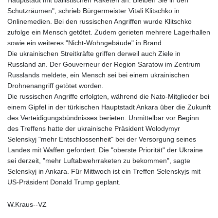
Hauptstadt mit ballistischen Raketen an. Bleiben Sie in den
Schutzräumen", schrieb Bürgermeister Vitali Klitschko in
Onlinemedien. Bei den russischen Angriffen wurde Klitschko
zufolge ein Mensch getötet. Zudem gerieten mehrere Lagerhallen
sowie ein weiteres "Nicht-Wohngebäude" in Brand.
Die ukrainischen Streitkräfte griffen derweil auch Ziele in
Russland an. Der Gouverneur der Region Saratow im Zentrum
Russlands meldete, ein Mensch sei bei einem ukrainischen
Drohnenangriff getötet worden.
Die russischen Angriffe erfolgten, während die Nato-Mitglieder bei
einem Gipfel in der türkischen Hauptstadt Ankara über die Zukunft
des Verteidigungsbündnisses berieten. Unmittelbar vor Beginn
des Treffens hatte der ukrainische Präsident Wolodymyr
Selenskyj "mehr Entschlossenheit" bei der Versorgung seines
Landes mit Waffen gefordert. Die "oberste Priorität" der Ukraine
sei derzeit, "mehr Luftabwehrraketen zu bekommen", sagte
Selenskyj in Ankara. Für Mittwoch ist ein Treffen Selenskyjs mit
US-Präsident Donald Trump geplant.
W.Kraus--VZ