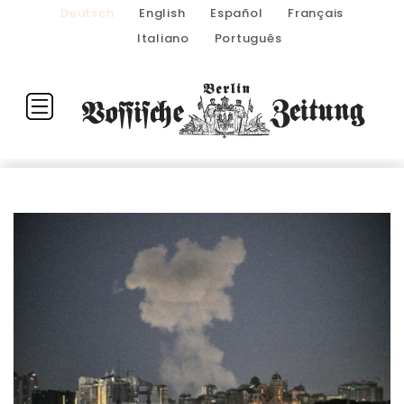
Deutsch
English
Español
Français
Italiano
Português