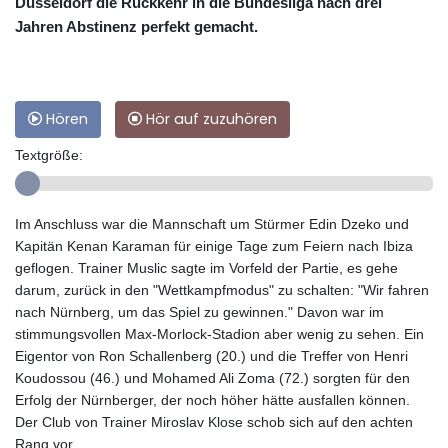
Düsseldorf die Rückkehr in die Bundesliga nach drei
Jahren Abstinenz perfekt gemacht.
Hören
Hör auf zuzuhören
Textgröße:
Im Anschluss war die Mannschaft um Stürmer Edin Dzeko und
Kapitän Kenan Karaman für einige Tage zum Feiern nach Ibiza
geflogen. Trainer Muslic sagte im Vorfeld der Partie, es gehe
darum, zurück in den "Wettkampfmodus" zu schalten: "Wir fahren
nach Nürnberg, um das Spiel zu gewinnen." Davon war im
stimmungsvollen Max-Morlock-Stadion aber wenig zu sehen. Ein
Eigentor von Ron Schallenberg (20.) und die Treffer von Henri
Koudossou (46.) und Mohamed Ali Zoma (72.) sorgten für den
Erfolg der Nürnberger, der noch höher hätte ausfallen können.
Der Club von Trainer Miroslav Klose schob sich auf den achten
Rang vor.