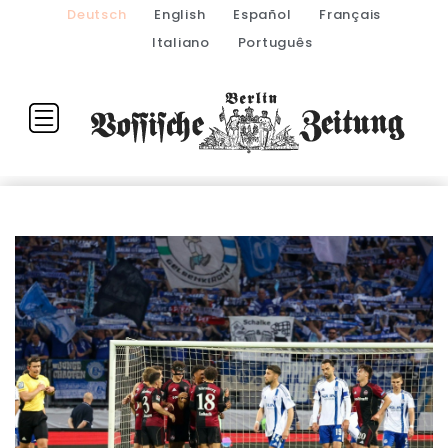
Deutsch
English
Español
Français
Italiano
Português