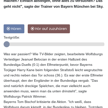
machen? Einfach absteigen, ohne alles zu versuchen? Das
geht nicht", sagte der Trainer von Bayern München bei Sky.
Hören
Hör auf zuzuhören
Textgröße:
Was war passiert? Wie TV-Bilder zeigten, bearbeitete Wolfsburgs
Verteidiger Jeanuel Belocian in der ersten Halbzeit des
Bundesliga-Duells (0:1) den Elfmeterpunkt, bevor Bayerns
Torjäger Harry Kane beim folgenden Strafstoß leicht wegrutschte
und rechts neben das Tor schoss (36.). Es war der erste Elfmeter
überhaupt, den der Engländer in der Bundesliga vergab. "Das
sind natürlich dreckige Spielchen, die man vielleicht auch
anwenden muss, wenn man da unten drinsteht", sagte
Wolfsburgs Patrick Wimmer.
Bayerns Tom Bischof kritisierte die Aktion. "Ich weiß, dass
Wolfsburg darum kämpft, in der Bundesliga zu bleiben. Trotzdem