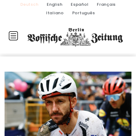
Deutsch
English
Español
Français
Italiano
Português