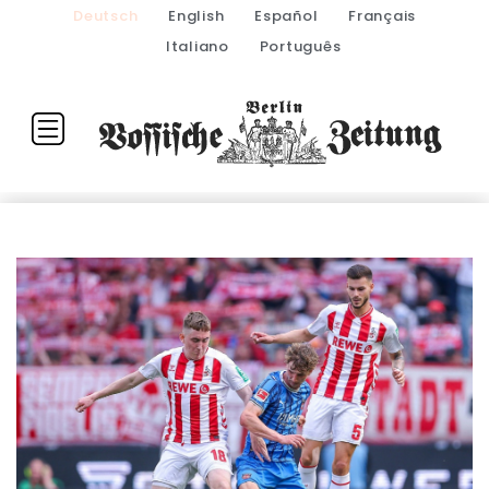
Deutsch
English
Español
Français
Italiano
Português