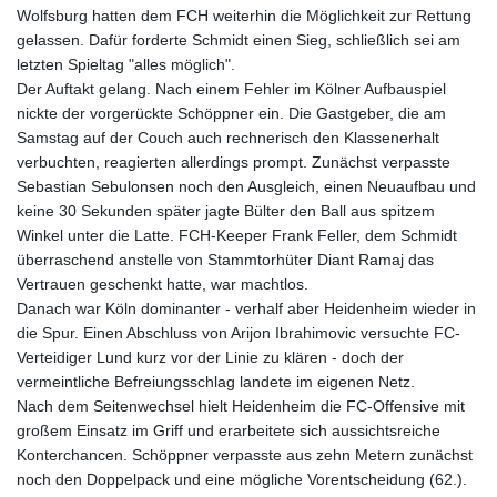
Wolfsburg hatten dem FCH weiterhin die Möglichkeit zur Rettung
gelassen. Dafür forderte Schmidt einen Sieg, schließlich sei am
letzten Spieltag "alles möglich".
Der Auftakt gelang. Nach einem Fehler im Kölner Aufbauspiel
nickte der vorgerückte Schöppner ein. Die Gastgeber, die am
Samstag auf der Couch auch rechnerisch den Klassenerhalt
verbuchten, reagierten allerdings prompt. Zunächst verpasste
Sebastian Sebulonsen noch den Ausgleich, einen Neuaufbau und
keine 30 Sekunden später jagte Bülter den Ball aus spitzem
Winkel unter die Latte. FCH-Keeper Frank Feller, dem Schmidt
überraschend anstelle von Stammtorhüter Diant Ramaj das
Vertrauen geschenkt hatte, war machtlos.
Danach war Köln dominanter - verhalf aber Heidenheim wieder in
die Spur. Einen Abschluss von Arijon Ibrahimovic versuchte FC-
Verteidiger Lund kurz vor der Linie zu klären - doch der
vermeintliche Befreiungsschlag landete im eigenen Netz.
Nach dem Seitenwechsel hielt Heidenheim die FC-Offensive mit
großem Einsatz im Griff und erarbeitete sich aussichtsreiche
Konterchancen. Schöppner verpasste aus zehn Metern zunächst
noch den Doppelpack und eine mögliche Vorentscheidung (62.).