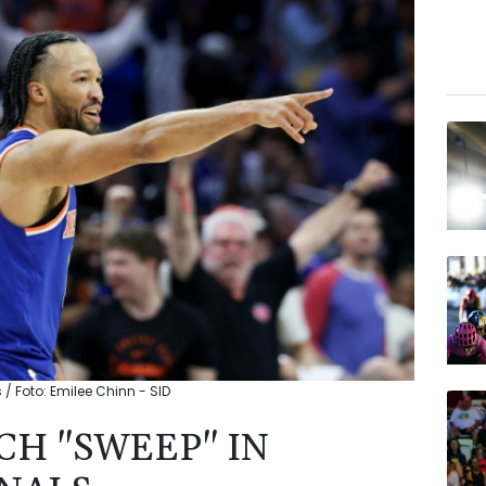
/ Foto: Emilee Chinn - SID
CH "SWEEP" IN