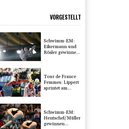
VORGESTELLT
Schwimm-EM:
Eikermann und
Rösler gewinnen
Silber und
Bronze
Tour de France
Femmes: Lippert
sprintet am
Etappensieg
vorbei
Schwimm-EM:
Hentschel/Müller
gewinnen