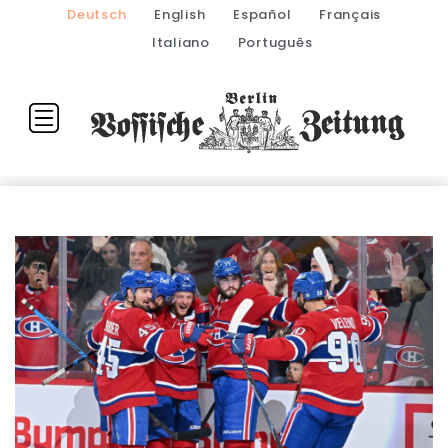
Deutsch
English
Español
Français
Italiano
Português