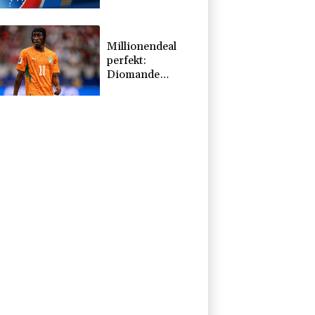
Millionendeal
perfekt:
Diomande
wechselt nach
Madrid