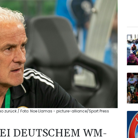
 zurück / Foto: Noe Llamas - picture-alliance/Sport Press
BEI DEUTSCHEM WM-