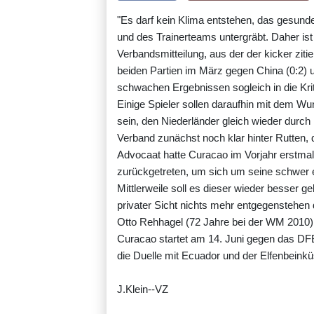
"Es darf kein Klima entstehen, das gesund
und des Trainerteams untergräbt. Daher ist 
Verbandsmitteilung, aus der der kicker zit
beiden Partien im März gegen China (0:2) 
schwachen Ergebnissen sogleich in die Krit
Einige Spieler sollen daraufhin mit dem 
sein, den Niederländer gleich wieder durch
Verband zunächst noch klar hinter Rutten, d
Advocaat hatte Curacao im Vorjahr erstmal
zurückgetreten, um sich um seine schwer 
Mittlerweile soll es dieser wieder besse
privater Sicht nichts mehr entgegenstehen
Otto Rehhagel (72 Jahre bei der WM 2010) a
Curacao startet am 14. Juni gegen das DFB
die Duelle mit Ecuador und der Elfenbeinkü
J.Klein--VZ