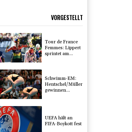
VORGESTELLT
Tour de France
Femmes: Lippert
sprintet am
Etappensieg
vorbei
Schwimm-EM:
Hentschel/Müller
gewinnen
Synchron-Bronze
UEFA hält an
FIFA-Boykott fest