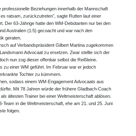
e professionelle Beziehungen innerhalb der Mannschaft
es ratsam, zurückzutreten", sagte Rutten laut einer
iert. Der 63-Jährige hatte den WM-Debütanten nur bei den
und Australien (1:5) gecoacht und war nach den
ik geraten.
Wunsch auf Verbandspräsident Gilbert Martina zugekommen
 Landsmann Advocaat zu ersetzen. Zwar stellte sich der
och nun zog dieser offenbar selbst die Reißleine.
s zu einer WM geführt. Im Februar war er jedoch
erkrankte Tochter zu kümmern.
r gehen, sodass einem WM-Engagement Advocaats aus
 dürfte. Mit 78 Jahren würde der frühere Gladbach-Coach
ls ältesten Trainer bei einer Weltmeisterschaft ablösen.
-Team in die Weltmeisterschaft, ehe am 21. und 25. Juni
ste folgen.