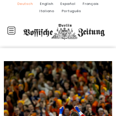
Deutsch
English
Español
Français
Italiano
Português