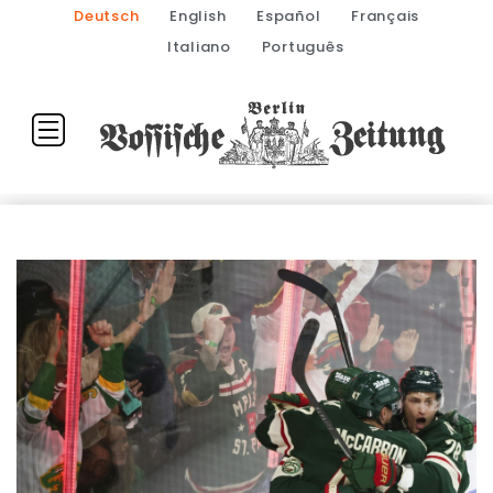
Deutsch
English
Español
Français
Italiano
Português