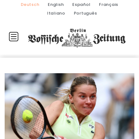
Deutsch
English
Español
Français
Italiano
Português