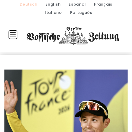
Deutsch
English
Español
Français
Italiano
Português