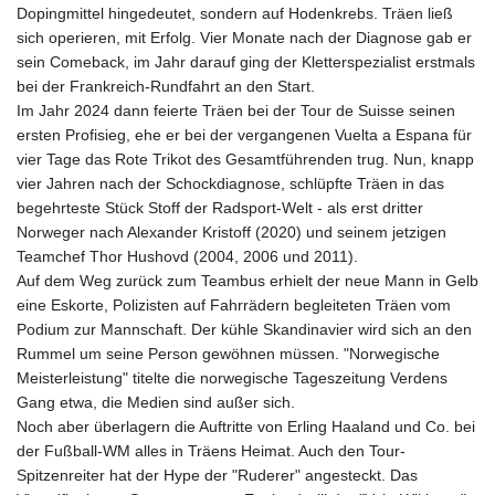
Dopingmittel hingedeutet, sondern auf Hodenkrebs. Träen ließ
sich operieren, mit Erfolg. Vier Monate nach der Diagnose gab er
sein Comeback, im Jahr darauf ging der Kletterspezialist erstmals
bei der Frankreich-Rundfahrt an den Start.
Im Jahr 2024 dann feierte Träen bei der Tour de Suisse seinen
ersten Profisieg, ehe er bei der vergangenen Vuelta a Espana für
vier Tage das Rote Trikot des Gesamtführenden trug. Nun, knapp
vier Jahren nach der Schockdiagnose, schlüpfte Träen in das
begehrteste Stück Stoff der Radsport-Welt - als erst dritter
Norweger nach Alexander Kristoff (2020) und seinem jetzigen
Teamchef Thor Hushovd (2004, 2006 und 2011).
Auf dem Weg zurück zum Teambus erhielt der neue Mann in Gelb
eine Eskorte, Polizisten auf Fahrrädern begleiteten Träen vom
Podium zur Mannschaft. Der kühle Skandinavier wird sich an den
Rummel um seine Person gewöhnen müssen. "Norwegische
Meisterleistung" titelte die norwegische Tageszeitung Verdens
Gang etwa, die Medien sind außer sich.
Noch aber überlagern die Auftritte von Erling Haaland und Co. bei
der Fußball-WM alles in Träens Heimat. Auch den Tour-
Spitzenreiter hat der Hype der "Ruderer" angesteckt. Das